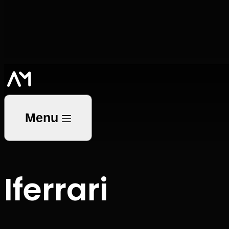
Menu
I
f
e
r
r
a
r
i