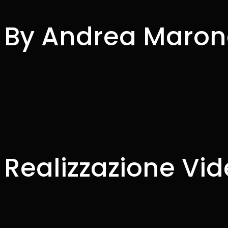
B
y
A
n
d
r
e
a
M
a
r
o
n
Realizzazione Vid