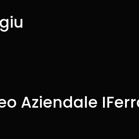
g
i
u
eo Aziendale IFerr