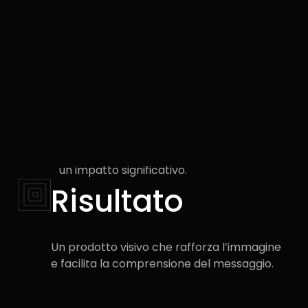
valori
Missione
Offrire rappresentazioni che mettano in
luce i punti di forza e gli obiettivi, creando
un impatto significativo.
Risultato​
Un prodotto visivo che rafforza l’immagine
e facilita la comprensione del messaggio.